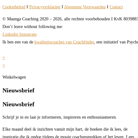
Cookiebeleid
I
Privacyverklaring
I
Algemene Voorwaarden
I
Contact
© Maunga Coaching 2020 – 2026, alle rechten voorbehouden I KvK 80398
Don’t leave without following me:
Linkedin
Instagram
Ik ben een van de
kwaliteitscoaches van Coachfinder
, een initiatief van Psyc
×
×
Winkelwagen
Nieuwsbrief
Nieuwsbrief
Schr
ijf je in en laat je informeren, inspireren en enthousiasmeren.
Elke maand deel ik inzichten vanuit mijn hart, de boeken die ik lees, de
inspiratie die ik opdoe tijdens de mooie coachgesprekken of het leven. Lees