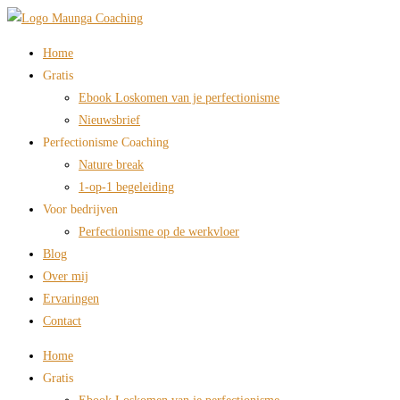
Ga
naar
Home
inhoud
Gratis
Ebook Loskomen van je perfectionisme
Nieuwsbrief
Perfectionisme Coaching
Nature break
1-op-1 begeleiding
Voor bedrijven
Perfectionisme op de werkvloer
Blog
Over mij
Ervaringen
Contact
Home
Gratis